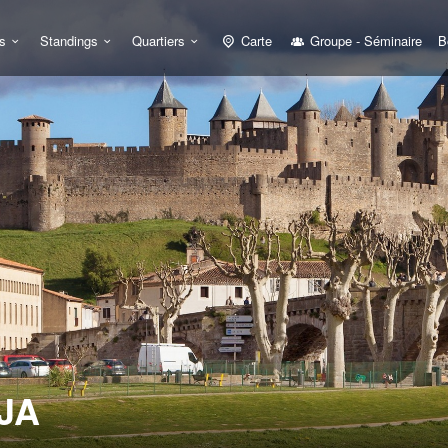
s
Standings
Quartiers
Carte
Groupe - Séminaire
B
JA