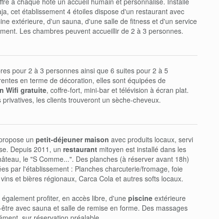
ffre à chaque hôte un accueil humain et personnalisé. Installé
a, cet établissement 4 étoiles dispose d'un restaurant avec
ine extérieure, d'un sauna, d'une salle de fitness et d'un service
ent. Les chambres peuvent accueillir de 2 à 3 personnes.
es pour 2 à 3 personnes ainsi que 6 suites pour 2 à 5
rentes en terme de décoration, elles sont équipées de
 Wifi gratuite
, coffre-fort, mini-bar et télévision à écran plat.
 privatives, les clients trouveront un sèche-cheveux.
l propose un
petit-déjeuner maison
avec produits locaux, servi
asse. Depuis 2011, un
restaurant
mitoyen est installé dans les
âteau, le "S Comme...". Des planches (à réserver avant 18h)
s par l'établissement : Planches charcuterie/fromage, foie
, vins et bières régionaux, Carca Cola et autres softs locaux.
également profiter, en accès libre, d'une
piscine
extérieure
n-être avec sauna et salle de remise en forme. Des massages
ment, sur réservation préalable.