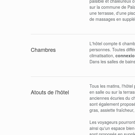
paisible et chaleureux o
sur la commune de Palaj
une terrasse, d'une pisc
de massages en supplém
L'hôtel compte 6 chambr
Chambres
personnes. Toutes diffé
climatisation,
connexion
Dans les salles de bains
Tous les matins, l'hôte
Atouts de l'hôtel
en salle ou sur la terr
anciennes écuries du ch
sont également proposée
gras, assiette fraîcheur
Les voyageurs pourront 
ainsi qu'un espace bie
sont proposés en supplé