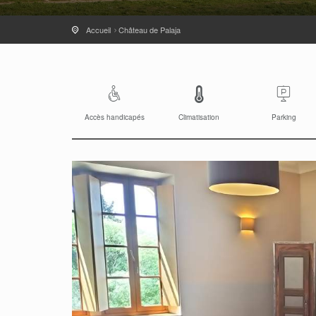
Accueil
Château de Palaja
Accès handicapés
Climatisation
Parking