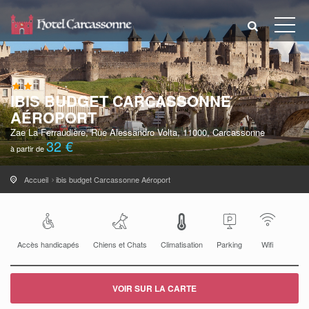
IBIS BUDGET CARCASSONNE
AÉROPORT
Zae La Ferraudière, Rue Alessandro Volta, 11000, Carcassonne
32 €
à partir de
Accueil
ibis budget Carcassonne Aéroport
Accès handicapés
Chiens et Chats
Climatisation
Parking
Wifi
VOIR SUR LA CARTE