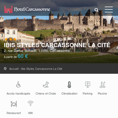
IBIS STYLES CARCASSONNE LA CITÉ
2, rue Darius Milhaud, 11000, Carcassonne
60 €
à partir de
Accueil
ibis Styles Carcassonne La Cité
Accès handicapés
Chiens et Chats
Climatisation
Parking
Piscine
Restaurant
Wifi